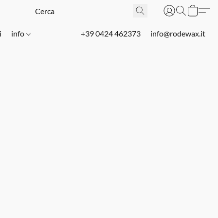
i
info
+39 0424 462373
info@rodewax.it