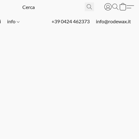
i
info
+39 0424 462373
info@rodewax.it