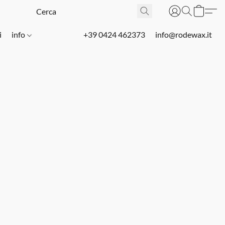
i
info
+39 0424 462373
info@rodewax.it